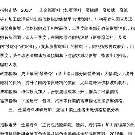
指數走勢：2018年，非金屬廢料（如廢塑料、廢橡膠、廢玻璃、廢紙
等）加工處理業的出廠價格指數總體呈“N”型波動。年初受春節因素及環
保督察影響，價格指數處于相對高位；二季度隨著部分政策影響消化，指
數有所回調；進入三季度，在國際原油價格波動（影響廢塑料）及國
內“禁廢令”政策深化（尤其影響廢紙）的推動下，價格指數再度攀升；四
季度，受全球經濟增速放緩預期和下游需求減弱影響，指數出現回落。
驅動因素：
政策驅動：史上最嚴“禁廢令”（禁止進口部分固體廢物）大幅減少了境外
廢料的供給，提升了國內優質廢料的價值，尤其是廢紙價格波動劇烈。
成本驅動：環保投入加大，合規處理成本上升，推高了出廠價格。
需求聯動：下游建材、包裝、汽車等行業的需求變化直接影響價格。
三、 金屬廢料和碎屑加工處理工業生產者出廠價格指數分析
指數走勢：金屬廢料（主要包括廢鋼鐵、廢銅、廢鋁等）加工處理業的出
廠價格指數與全球有色金屬及黑色金屬價格走勢高度關聯。2018年，指