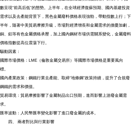
數呈現“前高后低”的態勢。上半年，在全球經濟復蘇預期、國內基建投資
需求以及去產能背景下，黑色金屬廢料價格表現強勁，帶動指數上行；下
半年，隨著中美貿易摩擦升級，市場對經濟增長和金屬需求的擔憂加劇，
銅、鋁等有色金屬價格承壓，加上國內鋼材市場供需關系變化，金屬廢料
價格指數從高位震蕩下行。
驅動因素：
國際市場價格：LME（倫敦金屬交易所）等國際市場價格是重要風向
標。
國內產業政策：鋼鐵行業去產能、取締“地條鋼”政策持續，提升了合規廢
鋼鐵的需求和價值。
貿易環境：貿易摩擦影響了金屬制品出口預期，進而影響上游廢金屬需
求。
匯率波動：人民幣匯率變化影響了進口廢金屬的成本。
四、 兩者對比與行業影響