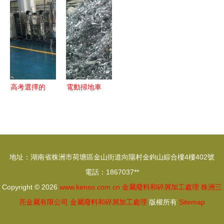
品及金屬廢
告破 通州
改建低價出
料，促進資
警方成功追
售水泥泡沫
源高效循環
回近3斤黃
隔熱板及生
利用
金的幕后故
產加工設
事
備，大型企
業資產處置
高考選擇的
電動掃地車
欄目報道
三大“難就
金屬制造業
——網優二
業”專業，
固廢清理與
手網聚焦金
其中就
回收的高效
屬廢料和碎
有“金屬廢
助手
地址：湖南省株洲市荷塘區金山街道向陽村金鉤山綜合樓4樓402號
屑加工處理
料和碎屑加
電話：1867037**
新動向
工處理”
Copyright © 2026
www.kenso.com.cn
金屬廢料和碎屑加工處理
株洲三
亮金屬有限公司
金屬廢料和碎屑加工處理
版權所有
Sitemap