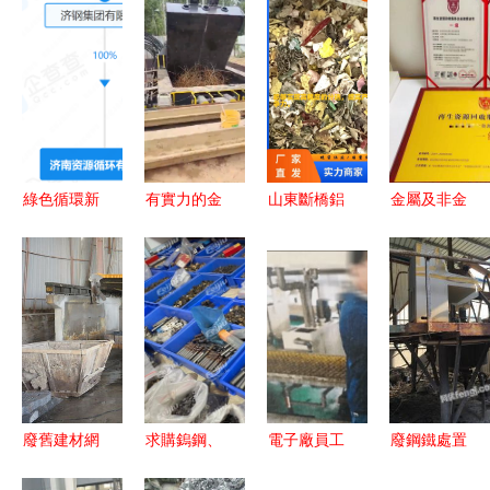
綠色循環新
有實力的金
山東斷橋鋁
金屬及非金
篇章 濟南
屬壓塊機加
破碎料分離
屬廢料和碎
資源循環公
工廠如何選
機 金屬回
屑加工處理
司注冊資本
擇，助您智
收領域的先
企業資質證
1億，擘畫
慧處理金屬
進利器
書申辦指南
金屬廢料高
廢料與碎屑
值化藍圖
廢舊建材網
求購鎢鋼、
電子廠員工
廢鋼鐵處置
| 行業百科
高速鋼半成
盜竊金鹽案
信息 廠房