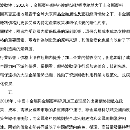
波動性：2018年，金屬廢料價格指數的波動幅度總體大于非金屬廢料，
因其更直接地暴露于全球大宗商品金融屬性及宏觀經濟情緒之下。非金屬
廢料價格則更多受國內特定產業政策和環保法規的剛性約束。
關聯性：兩者均受到國內環保風暴的深刻影響，環保合規成本成為支撐價
格的重要因素。兩者作為制造業的原料來源，其價格變化也反向映射了下
游制造業的景氣度。
行業影響：價格上漲在短期內提升了加工企業的營收空間，但也加劇了成
本壓力向下游的傳導。長期看，價格波動促使行業加速整合，技術先進、
環保達標的大型企業優勢凸顯，推動了資源回收利用行業向規范化、規模
化發展。
五、
2018年，中國非金屬與金屬廢料碎屑加工處理業的出廠價格指數在政
策、成本、需求及國際市場的多重博弈中運行。非金屬廢料領域受國內政
策主導作用明顯，而金屬廢料領域則與全球宏觀經濟和金屬周期緊密相
連。兩者的價格走勢共同反映了中國經濟向綠色、循環、高質量發展轉型