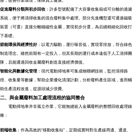
塵，改善作業環境，保障員工健康。
促進廢料分類與初步回收
：許多型號配備了大容量收集箱或可分離的過濾
系統，便于將清掃收集的混合廢料集中處理。部分先進機型還可通過磁吸
裝置（可選）直接分離鐵磁性金屬，實現初步分選，為后續精細化回收打
下基礎。
節能環保與經濟性好
：以電力驅動，運行噪音低，實現零排放，符合綠色
制造理念。雖然前期有一定投入，但其長期的運行成本遠低于人工清掃團
隊，且能通過回收金屬廢料創造直接經濟價值。
智能化與數據化管理
：現代電動掃地車可集成物聯網技術，監控清掃路
徑、收集量等數據，幫助企業優化清潔計劃，分析廢料產生區域，進而輔
助生產流程改進，從源頭減少浪費。
二、與金屬廢料加工處理流程的協同整合
電動掃地車并非孤立作業，它能無縫嵌入金屬廢料的整體回收處理鏈
條：
前端收集
：作為高效的“移動收集站”，定期或實時對生產線周邊、通道、