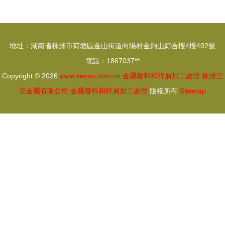
改建低價出
業”專業，
售水泥泡沫
其中就
隔熱板及生
有“金屬廢
地址：湖南省株洲市荷塘區金山街道向陽村金鉤山綜合樓4樓402號
產加工設
料和碎屑加
電話：1867037**
備，大型企
工處理”
Copyright © 2026
www.kenso.com.cn
金屬廢料和碎屑加工處理
株洲三
業資產處置
亮金屬有限公司
金屬廢料和碎屑加工處理
版權所有
Sitemap
欄目報道
——網優二
手網聚焦金
屬廢料和碎
屑加工處理
新動向