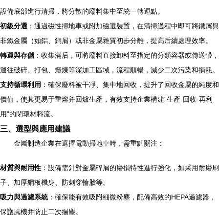
設備底部進行清掃，將分散的廢料集中至統一轉運點。
初級分選
：通過磁性掃地車或附加磁選裝置，在清掃過程中即可將鐵屑與
非鐵金屬（如鋁、銅屑）或非金屬雜質初步分離，提高后續處理效率。
轉運與存儲
：收集滿后，可將廢料直接卸料至指定的分類容器或傳送帶，
運往破碎、打包、熔煉等深加工區域，流程順暢，減少二次污染和損耗。
支持循環利用
：確保廢料被干凈、集中地回收，提升了回收金屬的純度和
價值，使其更易于重熔并回爐生產，有效支持企業構建“生產-回收-再利
用”的閉環材料流。
三、選型與應用建議
金屬制造企業在選擇電動掃地車時，需重點關注：
材質與耐用性
：設備需針對金屬碎屑的磨損特性進行強化，如采用耐磨刷
子、加厚鋼板機身、防刺穿輪胎等。
吸力與過濾系統
：確保能有效吸附細微粉塵，配備高效的HEPA過濾器，
保護風機并防止二次揚塵。