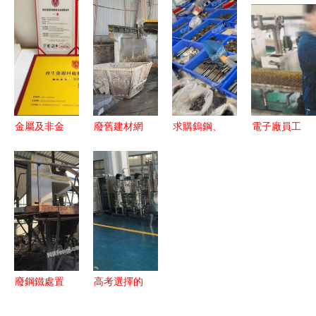
合金廢料及
資源循環公
工廠如何選
機 金屬回
金屬廢料加
司注冊資本
擇，助您智
收領域的先
工處理需求
1億，擘畫
慧處理金屬
進利器
分析
金屬廢料高
廢料與碎屑
值化藍圖
金屬及非金
廢舊建材網
求購鎢鋼、
電子廠員工
屬廢料和碎
| 行業百科
高速鋼半成
盜竊金鹽案
屑加工處理
品及金屬廢
告破 通州
企業資質證
料，促進資
警方成功追
書申辦指南
源高效循環
回近3斤黃
利用
金的幕后故
事
廢鋼鐵處置
高考選擇的
信息 廠房
三大“難就