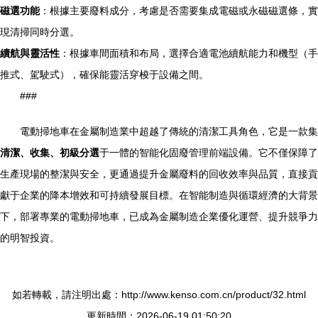
磁選功能
：根據主要廢料成分，考慮是否需要集成電磁或永磁磁選條，實
現清掃同時分選。
續航與靈活性
：根據車間面積和布局，選擇合適電池續航能力和機型（手
推式、駕駛式），確保能靈活穿梭于設備之間。
###
電動掃地車在金屬制造業中超越了傳統的清潔工具角色，它是一款集
清潔、收集、初級分選
于一體的智能化固廢管理前端設備。它不僅保障了
生產現場的整潔與安全，更通過提升金屬廢料的回收效率與品質，直接貢
獻于企業的降本增效和可持續發展目標。在智能制造與循環經濟的大背景
下，部署專業的電動掃地車，已成為金屬制造企業優化運營、提升競爭力
的明智投資。
如若轉載，請注明出處：http://www.kenso.com.cn/product/32.html
更新時間：2026-06-19 01:50:20