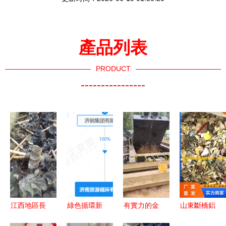
產品列表
PRODUCT
----------------
江西地區長
綠色循環新
有實力的金
山東斷橋鋁
期求購高溫
篇章 濟南
屬壓塊機加
破碎料分離