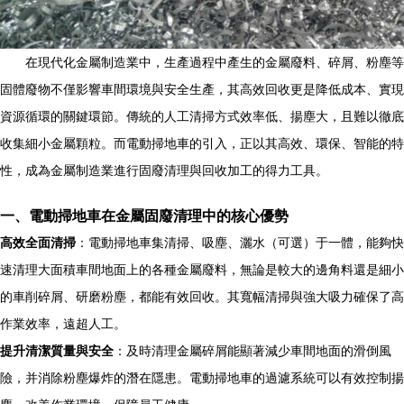
在現代化金屬制造業中，生產過程中產生的金屬廢料、碎屑、粉塵等
固體廢物不僅影響車間環境與安全生產，其高效回收更是降低成本、實現
資源循環的關鍵環節。傳統的人工清掃方式效率低、揚塵大，且難以徹底
收集細小金屬顆粒。而電動掃地車的引入，正以其高效、環保、智能的特
性，成為金屬制造業進行固廢清理與回收加工的得力工具。
一、電動掃地車在金屬固廢清理中的核心優勢
高效全面清掃
：電動掃地車集清掃、吸塵、灑水（可選）于一體，能夠快
速清理大面積車間地面上的各種金屬廢料，無論是較大的邊角料還是細小
的車削碎屑、研磨粉塵，都能有效回收。其寬幅清掃與強大吸力確保了高
作業效率，遠超人工。
提升清潔質量與安全
：及時清理金屬碎屑能顯著減少車間地面的滑倒風
險，并消除粉塵爆炸的潛在隱患。電動掃地車的過濾系統可以有效控制揚